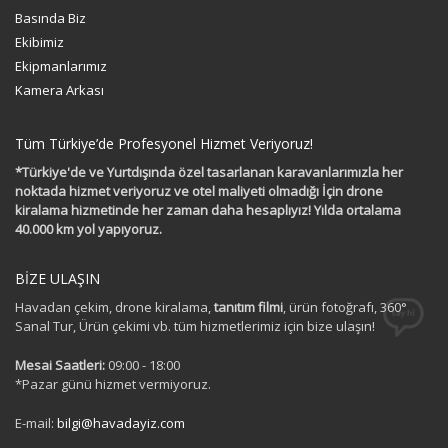
Basında Biz
Ekibimiz
Ekipmanlarımız
Kamera Arkası
Tüm Türkiye’de Profesyonel Hizmet Veriyoruz!
*Türkiye'de ve Yurtdışında özel tasarlanan karavanlarımızla her
noktada hizmet veriyoruz ve otel maliyeti olmadığı İçin drone
kiralama hizmetinde her zaman daha hesaplıyız! Yılda ortalama
40.000 km yol yapıyoruz.
BİZE ULAŞIN
Havadan çekim, drone kiralama,
tanıtım filmi
, ürün fotoğrafı, 360°
Sanal Tur, Ürün çekimi vb. tüm hizmetlerimiz için bize ulaşın!
Mesai Saatleri:
09:00 - 18:00
*Pazar günü hizmet vermiyoruz.
E-mail:
bilgi@havadayiz.com