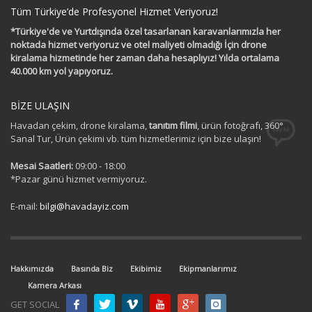
Tüm Türkiye’de Profesyonel Hizmet Veriyoruz!
*Türkiye'de ve Yurtdışında özel tasarlanan karavanlarımızla her
noktada hizmet veriyoruz ve otel maliyeti olmadığı İçin drone
kiralama hizmetinde her zaman daha hesaplıyız! Yılda ortalama
40.000 km yol yapıyoruz.
BİZE ULAŞIN
Havadan çekim, drone kiralama,
tanıtım filmi
, ürün fotoğrafı, 360°
Sanal Tur, Ürün çekimi vb. tüm hizmetlerimiz için bize ulaşın!
Mesai Saatleri:
09:00 - 18:00
*Pazar günü hizmet vermiyoruz.
E-mail:
bilgi@havadayiz.com
Hakkımızda
Basında Biz
Ekibimiz
Ekipmanlarımız
Kamera Arkası
GET SOCIAL