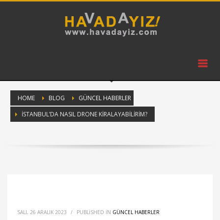
HOME
BLOG
GÜNCEL HABERLER
İSTANBUL’DA NASIL DRONE KIRALAYABILIRIM?
SALI, 26 ARALIK 2023
/
PUBLISHED IN
GÜNCEL HABERLER