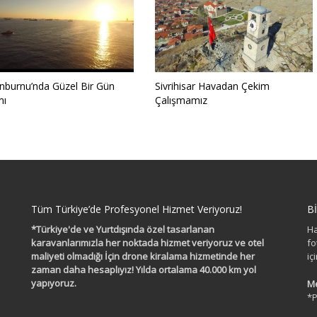
inburnu’nda Güzel Bir Gün
Sivrihisar Havadan Çekim
mı
Çalışmamız
Tüm Türkiye’de Profesyonel Hizmet Veriyoruz!
B
*Türkiye'de ve Yurtdışında özel tasarlanan
Ha
karavanlarımızla her noktada hizmet veriyoruz ve otel
fo
maliyeti olmadığı İçin drone kiralama hizmetinde her
iç
zaman daha hesaplıyız! Yılda ortalama 40.000 km yol
yapıyoruz.
Me
*P