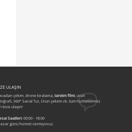
İZE ULAŞIN
vadan çekim, drone kiralama,
tanıtım filmi
, ürün
toğrafı, 360° Sanal Tur, Ürün çekimi vb. tüm hizmetlerimiz
in bize ulaşın!
sai Saatleri:
09:00 - 18:00
azar günü hizmet vermiyoruz.