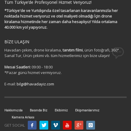
Tüm Türkiye’de Profesyonel Hizmet Veriyoruz!
*Türkiye'de ve Yurtdışında özel tasarlanan karavanlarımızla her
noktada hizmet veriyoruz ve otel maliyeti olmadığı İçin drone
kiralama hizmetinde her zaman daha hesaplıyız! Yılda ortalama
40.000 km yol yapıyoruz.
BİZE ULAŞIN
Havadan çekim, drone kiralama,
tanıtım filmi
, ürün fotoğrafı, 360°
Sanal Tur, Ürün çekimi vb. tüm hizmetlerimiz için bize ulaşın!
Mesai Saatleri:
09:00 - 18:00
*Pazar günü hizmet vermiyoruz.
E-mail:
bilgi@havadayiz.com
Hakkımızda
Basında Biz
Ekibimiz
Ekipmanlarımız
Kamera Arkası
GET SOCIAL