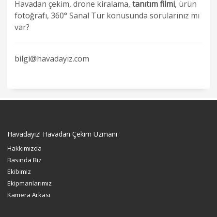
Havadan çekim, drone kiralama,
tanıtım filmi
, ürün
fotoğrafı, 360° Sanal Tur konusunda sorularınız mı
var?
bilgi@havadayiz.com
Havadayız! Havadan Çekim Uzmanı
Hakkımızda
Basında Biz
Ekibimiz
Ekipmanlarımız
Kamera Arkası